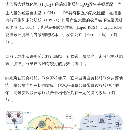
进入富含过氧化氢（H
O
）的癌细胞后与H
O
发生芬顿反应，产
2
2
2
2
生大量的羟基自由基（·OH），·OH具有极强的氧化性能，在细胞
内与不饱和多脂肪酸（UPFAs）作用产生大量的极具破坏性脂质过
氧化氢（L-00H），也就是脂质活性氧（Lipid-ROS），Lipid-ROS
能摧毁细胞器而导致细胞破坏，引发铁死亡（Ferroptosis）（图
1）。
目前，纳米炭铁单药治疗结肠癌、乳腺癌、胰腺癌、未分化甲状腺
癌、肺癌、卵巢癌等均有较好的疗效（图2）。
纳米炭铁联合顺铂、联合索拉菲尼、联合白蛋白紫杉醇联合吉西他
滨、联合放疗均有协同效应；纳米炭铁联合白蛋白紫杉醇联合顺
铂、纳米炭铁联合放疗联合卡培他滨具有一定的协同效应（图
3）。