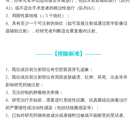
等，经研究者评估适合接受常规放疗，包括术前新辅助放疗（队列
A1）或不适合手术患者的根治性放疗（队列A2）；
3、局限性寡转移（≤ 5 个病灶）；
4、具有至少一个可注射的病灶（如可直接注射或通过医学影像仪
器辅助注射），经研究者判断适合重复瘤内注射。
---------【排除标准】---------
1、既往或目前注射部位有空腔脏器穿孔迹象；
2、既往或目前注射部位有局部皮肤破溃、红肿、坏死、出血等并
影响研究药物注射；
3、无法控制的肿瘤相关疼痛；
4、研究治疗开始前，需要进行系统性抗菌、抗真菌或抗病毒治疗
的严重慢性或活动性感染（包括结核菌感染等）；
5、已知对研究药物有效成分或者辅料过敏或不能耐受的受试者。