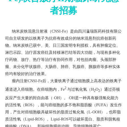
者招募
纳米炭铁混悬注射液（CNSI-Fe）是由四川瀛瑞医药科技有限公
司自主研发的以铁离子为抗癌有效成分的纳米混悬剂抗癌创新药
物。纳米炭铁已获中、美、日三国发明专利授权，具有肿瘤定位、
淋巴示踪、治疗原发癌灶及转移淋巴结等四大功能，与现有多种化
疗药物、放疗、热疗等治疗有协同作用，对包括肉瘤、头颈部肿
瘤、未分化甲状腺癌、大肠癌、肺癌、乳腺癌、胰腺癌等多种实体
癌均有较好的治疗效果。
瘤内注射CNSI-Fe后，大量铁离子通过细胞膜上高表达的铁离子
2
通道进入癌细胞。在癌细胞内，Fe
与过氧化氢（H
O
）通过芬顿
2
2
反应产生大量的羟自由基（·OH）。·OH是一种具有极强氧化能力
的活性氧（ROS），能与癌细胞的多不饱和脂肪酸（PUFA）发生作
用，产生对癌细胞极具破坏性的脂质过氧化氢（L-OOH），也即脂
质活性氧（Lipid-ROS）。Lipid-ROS可以破坏蛋白、脂质和脱氧核
糖核酸（DNA），影响细胞膜的功能，导致细胞铁死亡