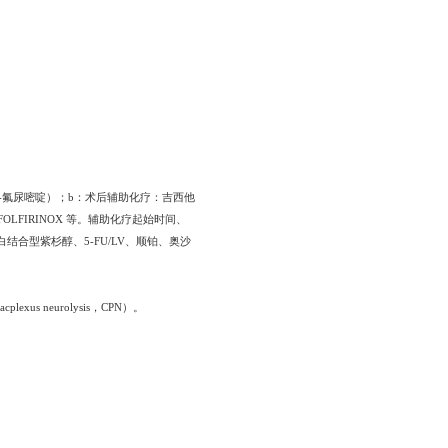
、5-氟尿嘧啶）；b：术后辅助化疗：吉西他
FIRINOX 等。辅助化疗起始时间、
结合型紫杉醇、5-FU/LV、顺铂、奥沙
 neurolysis，CPN）。