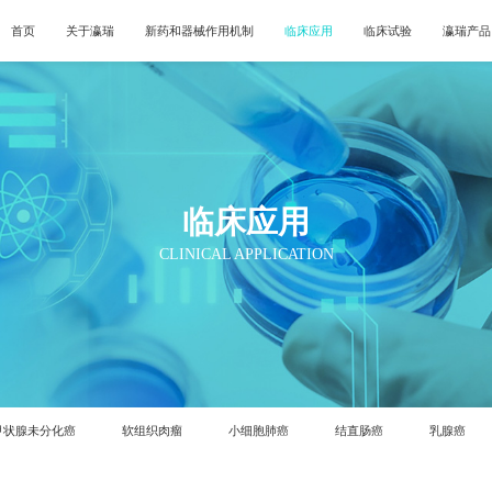
首页
关于瀛瑞
新药和器械作用机制
临床应用
临床试验
瀛瑞产品
临床应用
CLINICAL APPLICATION
甲状腺未分化癌
软组织肉瘤
小细胞肺癌
结直肠癌
乳腺癌