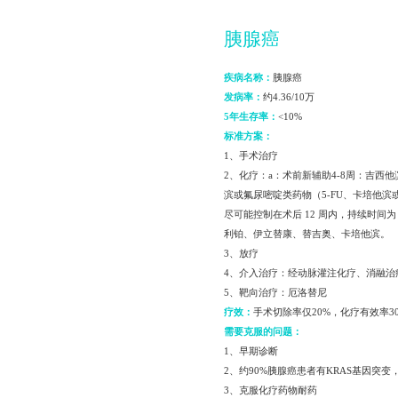
胰腺癌
疾病名称：
胰腺癌
发病率：
约4.36/10万
5年生存率：
<10%
标准方案：
1、手术治疗
2、化疗：a：术前新辅助4-8周：吉西他滨
滨或氟尿嘧啶类药物（5-FU、卡培他滨
尽可能控制在术后 12 周内，持续时间
利铂、伊立替康、替吉奥、卡培他滨。
3、放疗
4、介入治疗：经动脉灌注化疗、消融治疗、P
5、靶向治疗：厄洛替尼
疗效：
手术切除率仅20%，化疗有效率3
需要克服的问题：
1、早期诊断
2、约90%胰腺癌患者有KRAS基因突变
3、克服化疗药物耐药