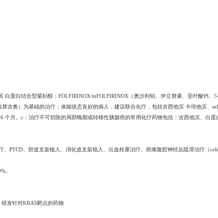
 白蛋白结合型紫杉醇；FOLFIRINOX/mFOLFIRINOX（奥沙利铂、伊立替康、亚叶酸钙
或替吉奥）为基础的治疗；体能状态良好的病人，建议联合化疗，包括吉西他滨 卡培他滨、mFOL
为 6 个月。c：治疗不可切除的局部晚期或转移性胰腺癌的常用化疗药物包括：吉西他滨、白蛋白
TCD、胆道支架植入、消化道支架植入、出血栓塞治疗、癌痛腹腔神经丛阻滞治疗（celiacplexus
0%。
，研发针对KRAS靶点的药物