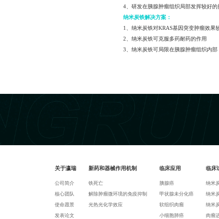
4、研发在胰腺肿瘤组织局部发挥较好的
纳米炭铁解决方案：
1、纳米炭铁对KRAS基因突变肿瘤效果
2、纳米炭铁可克服多药耐药的作用
3、纳米炭铁可局限在胰腺肿瘤组织内部
关于瀛瑞
新药和器械作用机制
临床应用
临床
公司简介
铁死亡
胰腺癌
纳米
核心团队
解除肿瘤微环境的免疫抑制
甲状腺未分化癌
纳米炭
使命愿景
光热光化学效应
软组织肉瘤
纳米炭
发表论文
小细胞肺癌
肉瘤