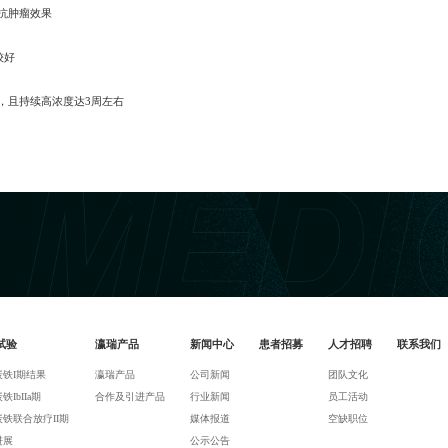
抗肿瘤效果
较好
，且持续高浓度达3周左右
试验
瀛瑞产品
新闻中心
患者招募
人才招聘
联系我们
炭铁I期结果
瀛瑞产品
公司新闻
团队文化
铁IbIIa期
合作及引进产品
行业新闻
员工活动
铁联合放疗II期
媒体报道
空缺职位
进展
公示公告