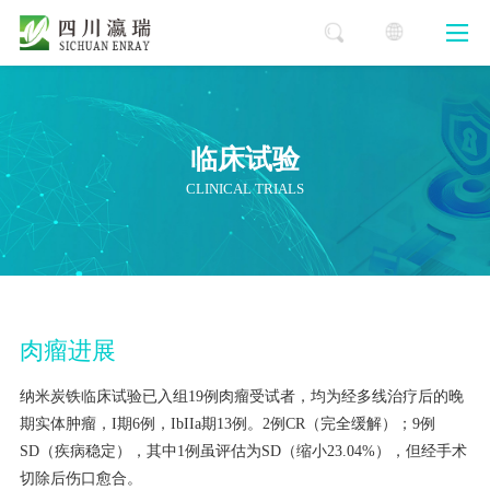
临床试验
CLINICAL TRIALS
肉瘤进展
纳米炭铁临床试验已入组19例肉瘤受试者，均为经多线治疗后的晚
期实体肿瘤，I期6例，IbIIa期13例。2例CR（完全缓解）；9例
SD（疾病稳定），其中1例虽评估为SD（缩小23.04%），但经手术
切除后伤口愈合。